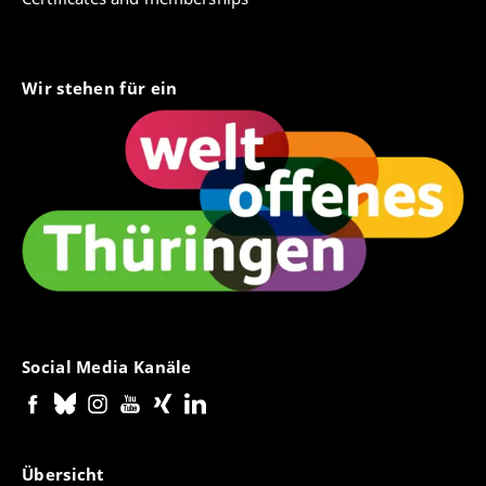
MEDIENwissenschaft 03/2017, S. 446-447. DOI:
10.25969/mediarep/4652
Döbler, Thomas/Hofmann, Jana (2016):
Mikromedien: Mobile Communication. In:
Wir stehen für ein
Krone, Jan/Pellegrini, Tassilo (Hrsg.): Handbuch
Medienökonomie. Wiesbaden: VS-Verlag. DOI:
10.1007/978-3-658-09560-4_58
Hofmann, Jana (2015): Kommunikative
Überlastung im Digitalzeitalter?, Zeitschrift KM–
Kulturmanagement Network, Nr. 104, August
2015, S. 6-9.
Hofmann, Jana (2014): Jürgen Habermas -
Communicative Acting and Time Frames. A
contribution to contemporary time theory and
individual time concepts. In: Araújo,
Social Media Kanäle
Emilia/Duque, Eduardo/Franch, Mónica/Durán,
José (eds) (2014): Tempos Sociais e o Mundo
Contemporâneo - As crises, As Fases e as
Ruturas, Centro de Estudos de Comunicação e
Sociedade, Universidade do Minho, S. 291-306.
Übersicht