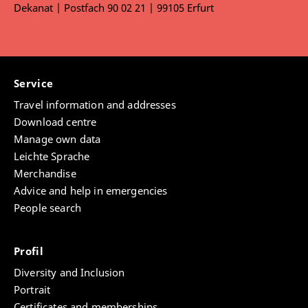
Dekanat | Postfach 90 02 21 | 99105 Erfurt
Digitalisierung? In: Kutscher, Nadia/Ley,
Thomas/Seelmeyer, Udo/Siller,
Friederike/Tillmann, Angela/Zorn, Isabel (Hrsg.):
Handbuch Soziale Arbeit und Digitalisierung.
Weinheim, Basel: Beltz Juventa Verlag, S. 58-74.
Service
URN:
urn:nbn:de:bsz:31-epflicht-1625843
Travel information and addresses
Hofmann, Jana (2018): Medienstress durch
Smartphones? Eine quantitative und qualitative
Download centre
Analyse. Köln: Herbert von Halem Verlag.
Manage own data
Hofmann, Jana (2017): Günther Anfang, Kathrin
Leichte Sprache
Demmler, Klaus Lutz, Kati Struckmeyer (Hg.):
Merchandise
wischen klicken knipsen: Medienarbeit mit
Advice and help in emergencies
Kindern. München: kopaed (2015). In:
People search
MEDIENwissenschaft 1/2017, S. 157-159. DOI:
10.25969/mediarep/5091
Hofmann, Jana (2017): Belinha S. de Abreu,
Profil
Melda N. Yildiz (Hg.): Global Media Literacy in a
Diversity and Inclusion
Digital Age: Teaching Beyond Borders. Frankfurt
Portrait
am Main: Peter Lang Verlag (2016). In:
Certificates and memberships