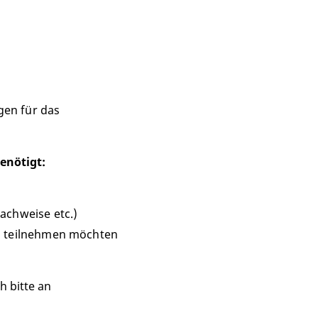
gen für das
enötigt:
chweise etc.)
 teilnehmen möchten
h bitte an