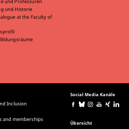
te und Professuren
g und Historie
alogue at the Faculty of
sprofil
 Bildungsräume
Social Media Kanäle
and Inclusion
tes and memberships
Übersicht