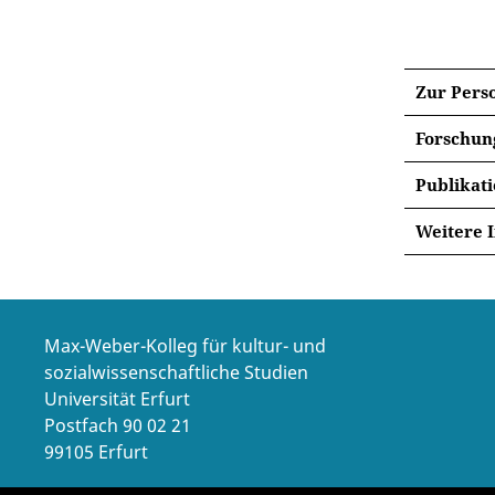
Zur Pers
Forschun
BOOK P
Publikat
URBANI
Histo
Weitere 
Within t
Rhyth
investig
Kolle
von S
and Sout
Raumf
on the w
(2017
of even
Max-Weber-Kolleg für kultur- und
factors 
Space
sozialwissenschaftliche Studien
question
Universität Erfurt
Raum:
Postfach 90 02 21
inter
The book
99105 Erfurt
Räume
Spatio-t
Topog