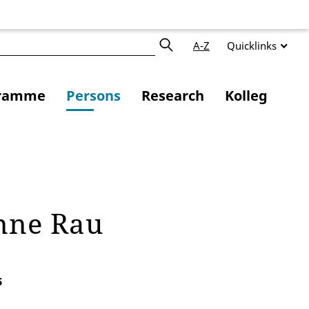
A-Z
Quicklinks
ramme
Persons
Research
Kolleg
anne Rau
5