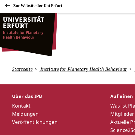
Zur Website der Uni Erfurt
Startseite
Institute for Planetary Health Behaviour
Über das IPB
Auf einen 
Kontakt
Was ist Pl
Meldungen
Mitglieder
Veröffentlichungen
Aktuelle P
Science2So