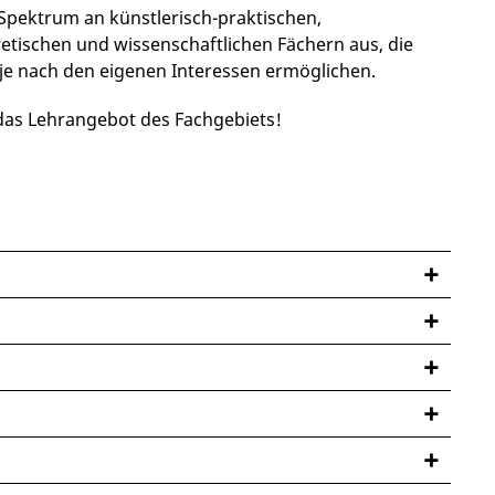
e Spektrum an künstlerisch-praktischen,
tischen und wissenschaftlichen Fächern aus, die
g je nach den eigenen Interessen ermöglichen.
das Lehrangebot des Fachgebiets!
*innenausbildung sind didaktische Elemente im
ität Erfurt vor allem im Master verankert. Dabei
nntnisse zu
praktische und wissenschaftliche Einblicke in das
n und
 anderem zu verschiedenen musikdidaktischen
usammenhang
pten sowie zur Planung, Analyse und Reflexion
he
aftlichen