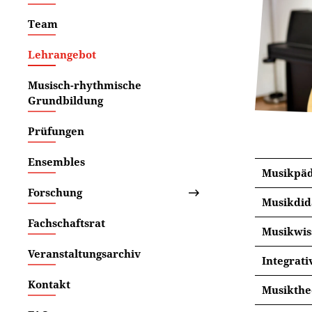
Team
Lehrangebot
Musisch-rhythmische
Grundbildung
Prüfungen
Ensembles
Musikpäd
Forschung
Musikdid
Fachschaftsrat
Musikwis
Veranstaltungsarchiv
Im musi
Integrati
Stilen,
Im Inte
Kontakt
Kulture
Musikthe
wissensc
zwische