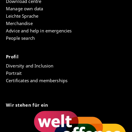
Download centre
werden und Belehrung und Erbauung des Menschen
Manage own data
auf Sittlichkeit hin fördern. Der Gottesdienst sollte
Leichte Sprache
durch Text und Ritus auf die religiösen Ideen des
Merchandise
Christentums hinweisen, sie sinnlich darstellen und
dadurch belehrend wirken; zudem sollte er der
Advice and help in emergencies
„Besserung des Herzens oder Erbauung“ (V. A.
People search
Winter) dienen. Man bemühte sich um
muttersprachliche Liturgie, eliminierte Elemente aus
der Liturgie, die man als „magisch“ empfand, sorgte
Profil
für sich selbst erklärende Riten, konzipierte einzelne
Diversity and Inclusion
Liturgien auf Zielgruppen hin, reformierte die
Portrait
liturgischen Bücher und konzipierte Gesangbücher,
Certificates and memberships
intensivierte die Predigt u.v.m. Eine im
beschriebenen Sinne wirksame Liturgie erforderte
eine stärkere Partizipation der Gläubigen. Dafür
wollte man die Voraussetzungen schaffen.
Wir stehen für ein
Zwei Fragen stehen für mich derzeit im Vordergrund:
Wenig untersucht worden ist bislang der größere
theologiegeschichtliche Kontext, in dem diese