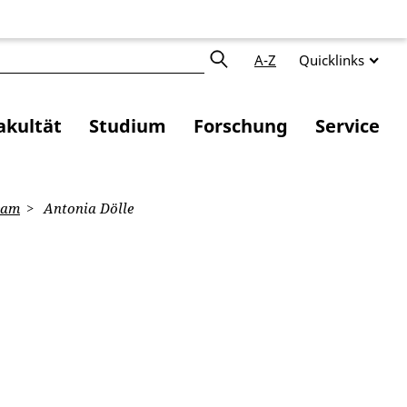
A-Z
Quicklinks
akultät
Studium
Forschung
Service
eam
Antonia Dölle