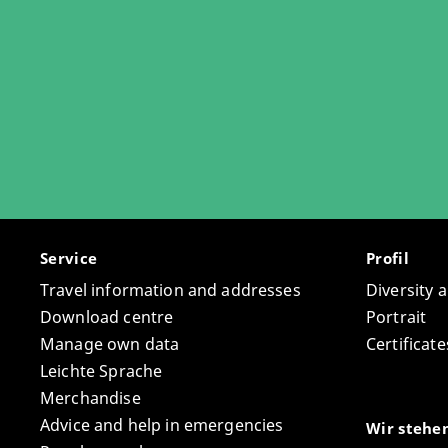
WINTERSEMESTER 2025/26:
Seminar „Einführung in das wissenschaftliche A
Sprachkurs „Einführung in das Biblische Hebräis
SOMMERSEMESTER 2025:
Seminar „Missbrauch an erwachsenen Frauen in 
WINTERSEMESTER 2024/25:
Service
Profil
Travel information and addresses
Diversity 
Seminar „Einführung in das wissenschaftliche A
Download centre
Portrait
WINTERSEMESTER 2022/23:
Manage own data
Certifica
Leichte Sprache
Tutorium zum Einführungskurs Hebräisch im Lekto
Merchandise
Advice and help in emergencies
WINTERSEMESTER 2021/22:
Wir stehe