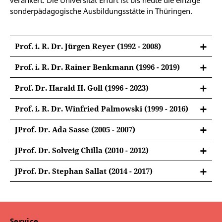
verankert. Die Universität Erfurt ist bis heute die einzige
sonderpädagogische Ausbildungsstätte in Thüringen.
Prof. i. R. Dr. Jürgen Reyer (1992 - 2008)
Prof. i. R. Dr. Rainer Benkmann (1996 - 2019)
Prof. Dr. Harald H. Goll (1996 - 2023)
Ehemalige Position an der Universität Erfurt:
Prof. i. R. Dr. Winfried Palmowski (1999 - 2016)
Professor für Inklusive Bildungsprozesse bei
geistiger und mehrfacher Behinderung
JProf. Dr. Ada Sasse (2005 - 2007)
Ehemalige Position an der Universität Erfurt:
JProf. Dr. Solveig Chilla (2010 - 2012)
Juniorprofessorin für Sonder- und
Harald Goll studierte Geistigbehinderten- und
Sozialpädagogik
JProf. Dr. Stephan Sallat (2014 - 2017)
Blindenpädagogik sowie Musikerziehung in
seit 2007: Professorin für Grundschulpädagogik und
Heidelberg. Anschließend absolvierte er ein
den Lernbereich Deutsch an der Humboldt-
Doppelstudium in Pädagogik der
Universität zu Berlin
Verhaltensgestörten und Geistigen Behinderten,
Service