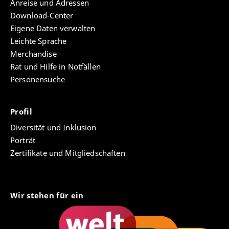
Anreise und Adressen
, darunter
Download-Center
Eigene Daten verwalten
Nachwuchskolleg Bildungsqualität
Leichte Sprache
Merchandise
Center for Empirical Research in
Rat und Hilfe in Notfällen
Economics and Behavioral Sciences
(CEREB)
Personensuche
Graduiertenkolleg Sprachbeherrschung
Profil
Communication and Digital Media
Diversität und Inklusion
(COMDIGMED)
Porträt
Zertifikate und Mitgliedschaften
Wir stehen für ein