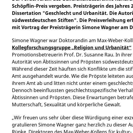
Schöpflin-Preis vergeben. Preisträgerin des Jahres
Dissertation "Geschlecht und Urbanität. Die Autor
südwestdeutschen Stiften". Die Preisverleihung erf
mit Vortrag der Preisträgerin Simone Wagner am Di
Simone Wagner war Doktorandin am Max-Weber-Kolle
Kollegforschungsgruppe „Religion und Urbanität“
Promotionsbetreuerin Prof. Dr. Susanne Rau. In ihrer 
Autorität von Äbtissinnen und Pröpsten südwestdeutsc
Während dieser Zeit häuften sich Konflikte um die sti
Amt ausgehandelt wurde. Wie die Pröpste leiteten auc
ihrem Amt ab und litten nicht unter einem geschlechts
Dennoch beeinflussten geschlechtsspezifische Verh
Äbtissinnen und Pröpsten. Diese Erwartungen betrafen
Mutterschaft, Sexualität und körperliche Gewalt.
„Wir freuen uns sehr über diese Würdigung einer exz
gratulieren Simone Wagner ganz herzlich zu dieser A
Rüpke, Direktoren des Max-Weber-Kollegs für kultur- 