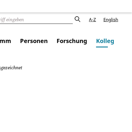
A-Z
English
amm
Personen
Forschung
Kolleg
sgezeichnet