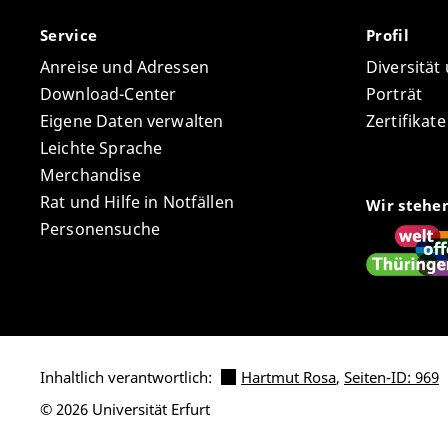
Service
Profil
Anreise und Adressen
Diversität
Download-Center
Porträt
Eigene Daten verwalten
Zertifikat
Leichte Sprache
Merchandise
Rat und Hilfe in Notfällen
Wir stehe
Personensuche
Inhaltlich verantwortlich:
Hartmut Rosa
,
Seiten-ID: 969
© 2026 Universität Erfurt