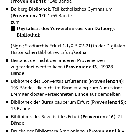
(
Provenienz 11
): 1348 Bände
Dalberg-Bibliothek, Teil katholisches Gymnasium
(
Provenienz 12
): 1769 Bände
zum
Digitalisat des Verzeichnisses von Dalbergs
Bibliothek
(Sign.: Stadtarchiv Erfurt 1-1/X B XV-21) in der Digitalen
Historischen Bibliothek Erfurt/Gotha
Bestand, der nicht den anderen Provenienzen
zugeordnet werden kann (
Provenienz 13
): 19028
Bände
Bibliothek des Conventus Erfurtensis (
Provenienz 14
):
105 Bände; die nicht im Bandkatalog zum Augustiner-
Eremitenkloster verzeichneten Bände aus demselben
Bibliothek der Bursa pauperum Erfurt (
Provenienz 15
):
15 Bände
Bibliothek des Severistiftes Erfurt (
Provenienz 16
): 21
Bände
Drucke der Bibliotheca Amploniana (
Provenienz LA =