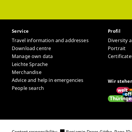
Service
Profil
Travel information and addresses
Diversity 
Download centre
Portrait
Manage own data
Certifica
Leichte Sprache
Merchandise
Advice and help in emergencies
Wir stehe
People search
Content responsibility:
Benjamin Dreer-Göthe
,
Page-ID: