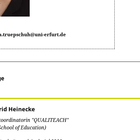
a.truepschuh@uni-erfurt.de
ge
grid Heinecke
koordinatorin "QUALITEACH"
School of Education)