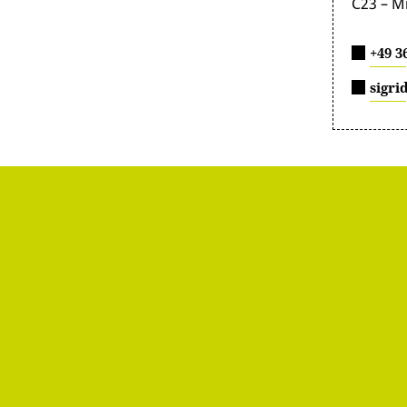
C23 – M
+49 3
sigri