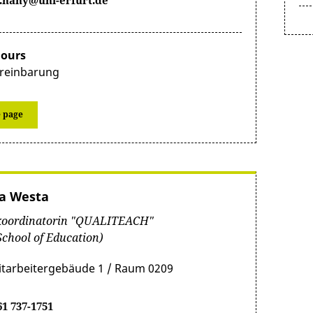
.hany@uni-erfurt.de
hours
reinbarung
e page
na Westa
koordinatorin "QUALITEACH"
School of Education)
itarbeitergebäude 1 / Raum 0209
61 737-1751