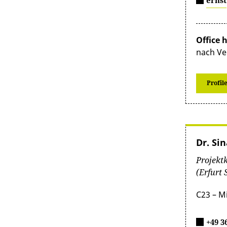
ernst
Office 
nach Ve
Profil
Dr. Si
Projekt
(Erfurt 
C23 – M
+49 3