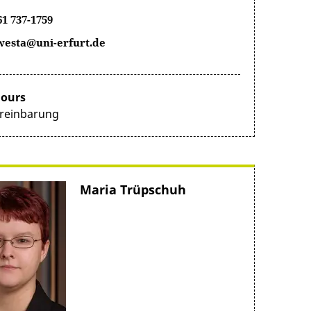
61 737-1759
westa@uni-erfurt.de
hours
reinbarung
Maria Trüpschuh