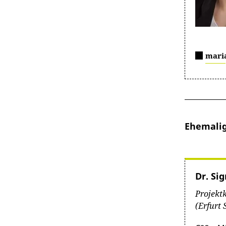
mari
Ehemali
Dr. Si
Projekt
(Erfurt 