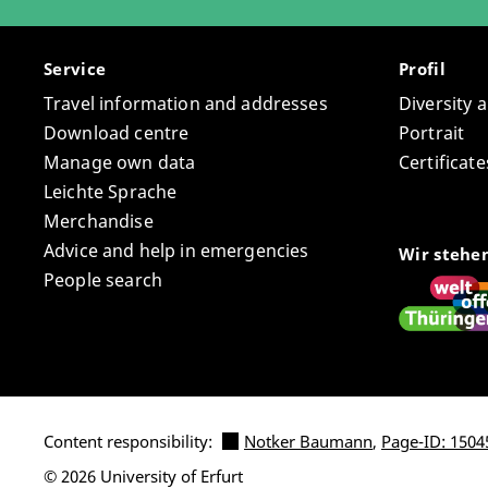
Service
Profil
Travel information and addresses
Diversity 
Download centre
Portrait
Manage own data
Certifica
Leichte Sprache
Merchandise
Advice and help in emergencies
Wir stehe
People search
Content responsibility:
Notker Baumann
,
Page-ID: 1504
© 2026 University of Erfurt