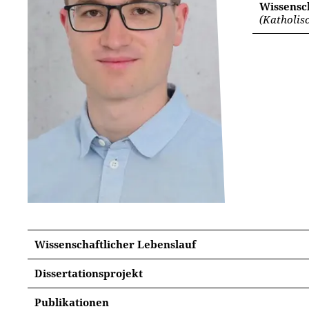
Wissensch
(Katholis
Wissenschaftlicher Lebenslauf
Dissertationsprojekt
Gregor von Nazianz,
Carmina dogmatica
Publikationen