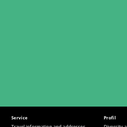
Service
Profil
Travel information and addresses
Diversity 