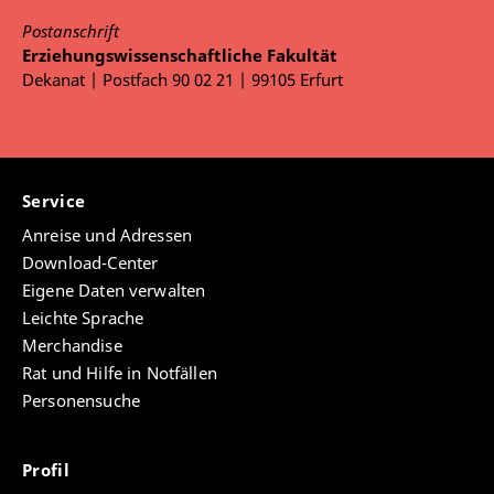
für Erziehungswissenschaft mit dem Schwerpunkt
Postanschrift
Berufspädagogik/Berufsbildungsforschung der
Erziehungswissenschaftliche Fakultät
Universität Duisburg (Prof. Kutscha)
Dekanat | Postfach 90 02 21 | 99105 Erfurt
1993-1998
Studium der Philosophie, Mathematik
und Erziehungswissenschaften an der Universität
Duisburg
Service
Anreise und Adressen
Download-Center
Eigene Daten verwalten
Leichte Sprache
Merchandise
Rat und Hilfe in Notfällen
Personensuche
Profil