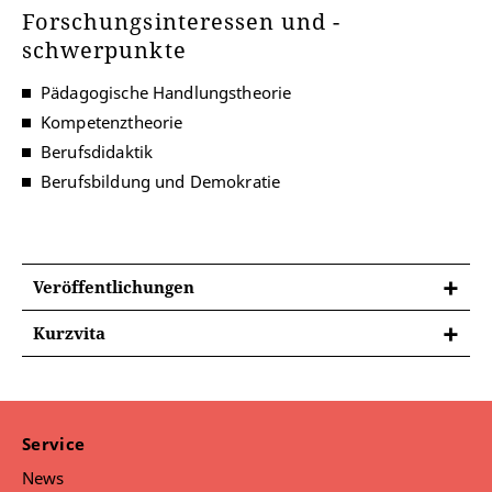
Forschungsinteressen und -
schwerpunkte
Pädagogische Handlungstheorie
Kompetenztheorie
Berufsdidaktik
Berufsbildung und Demokratie
Veröffentlichungen
Kurzvita
Seit 2016
Leitung Fachgebiet Berufspädagogik
und Weiterbildung
2016
Ernennung zum außerplanmäßigen
Service
Professor
2012
Habilitation, venia legendi für
News