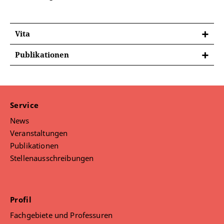
Vita
Publikationen
Huy, Christoph / Schiepek, Günter (2022):
Prozessfeedback in der Pädagogik. Ihre Bedeutung
für die Förderung von Lernprozessen und die
Professionalisierung von Lehrkräften.
Service
Familiendynamik, 47 (4), 252 – 263.
News
https://doi.org/10.21706/fd-47-4-252
Veranstaltungen
Publikationen
Huy, Christoph (2020):
Lernprozessbegleitung als
Förderung von Selbstorganisationsprozessen:
Stellenausschreibungen
Konzeption und Erprobung eines Modells vor dem
Hintergrund der Theorie der Synergetik. Online
unter:
https://www.db-
Profil
thueringen.de/receive/dbt_mods_00047219
Fachgebiete und Professuren
Huy, Christoph / Hammel, Mandy / Schmidt,