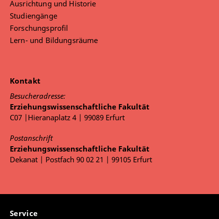
Ausrichtung und Historie
Linda (2019):
Jahrgangsübergreifender
Studiengänge
Englischunterricht – das geht doch (gar nicht)?!
Forschungsprofil
Erfahrungen in den Jahrgängen 4-6 einer Thüringer
Lern- und Bildungsräume
Gemeinschaftsschule. In: Pädagogik. Jg. 71. Heft
1/2019. S. 16-20. Weinheim: Beltz
beziehungsweise(n) (Hrsg.) / Strümpfel, Laura
Kontakt
(2018):
Satu & Helm. Helm & Satu. Karlsruhe:
Beziehungsweise(n) geG.
Besucheradresse:
Erziehungswissenschaftliche Fakultät
Hammel, Mandy / Huy, Christoph (2017):
C07 |Hieranaplatz 4 | 99089 Erfurt
Beispiele gelingender Praxis:
jahrgangsübergreifender Englischunterricht an der
Postanschrift
TGS „Kulturanum“, Jena in den Jahrgängen 4-6. In:
Erziehungswissenschaftliche Fakultät
Jacobs/Herker (Hrsg.): Jenaplan-Pädagogik in
Dekanat | Postfach 90 02 21 | 99105 Erfurt
Konzeption und Praxis. Perspektiven für eine
moderne Schule. Ein Werkbuch. S. 422-436.
Baltmannsweiler: Schneider
Huy, Christoph (2015):
Navigieren mit dem inneren
Service