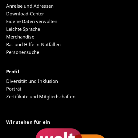
Kompass – Konzeption eines Fragebogens für
Anreise und Adressen
SchülerInnen zur (Wieder-) Entdeckung persönlicher
Download-Center
Lernressourcen unter Einbezug somatischer Marker.
Eigene Daten verwalten
In: Systemische Pädagogik, Heft 5 (1/2015).
Heidelberg: Carl Auer
Leichte Sprache
Merchandise
Rat und Hilfe in Notfällen
Personensuche
Mitgliedschaften
Deutsche Gesellschaft für systemische Pädagogik
Profil
(DGsP)
Diversität und Inklusion
Porträt
Zertifikate und Mitgliedschaften
Wir stehen für ein