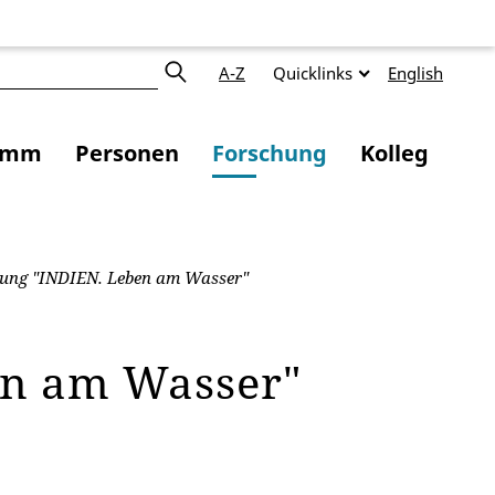
A-Z
Quicklinks
English
amm
Personen
Forschung
Kolleg
lung "INDIEN. Leben am Wasser"
en am Wasser"