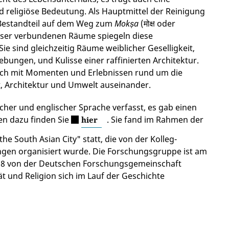
d religiöse Bedeutung. Als Hauptmittel der Reinigung
 Bestandteil auf dem Weg zum
Mokṣa
(मोक्ष oder
sser verbundenen Räume spiegeln diese
ie sind gleichzeitig Räume weiblicher Geselligkeit,
ngen, und Kulisse einer raffinierten Architektur.
sich mit Momenten und Erlebnissen rund um die
t, Architektur und Umwelt auseinander.
cher und englischer Sprache verfasst, es gab einen
en dazu finden Sie
. Sie fand im Rahmen der
hier
he South Asian City" statt, die von der Kolleg-
ngen organisiert wurde. Die Forschungsgruppe ist am
2018 von der Deutschen Forschungsgemeinschaft
t und Religion sich im Lauf der Geschichte