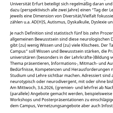
Universität Erfurt beteiligt sich regelmäßig daran 
dazu (perspektivisch alle zwei Jahre) einen “Tag der 
jeweils eine Dimension von Diversität/Vielfalt fokussi
zählen u.a. AD(H)S, Autismus, Dyskalkulie, Dyslexie
Je nach Definition sind statistisch fünf bis zehn Pro
allgemeinen Bewusstsein sind diese neurologischen D
gibt (zu) wenig Wissen und (zu) viele Klischees. Der 
Campus” soll Wissen und Bewusstsein stärken, die P
universitären (besonders in der Lehrkräfte-)Bildung 
Thema präsentieren, Informations-, Mitmach- und Au
Bedürfnisse, Kompetenzen und Herausforderungen n
Studium und Lehre sichtbar machen. Adressiert sind a
neurotypisch oder neurodivergent, mit oder ohne bi
Am Mittwoch, 3.6.2026, (gremien- und lehrfrei ab Nachm
(parallele) Angebote gemacht werden, beispielsweis
Workshops und Posterpräsentationen zu einschlägig
dem Campus, Vernetzungsangebote aber auch Infost