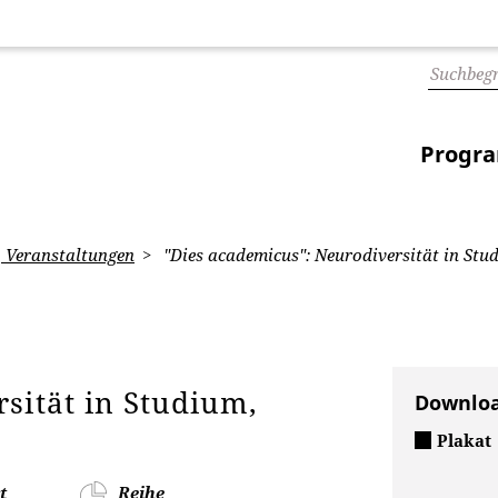
Progr
Veranstaltungen
"Dies academicus": Neurodiversität in Stu
sität in Studium,
Downlo
Plakat
t
Reihe