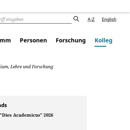
A-Z
English
amm
Personen
Forschung
Kolleg
dium, Lehre und Forschung
ads
 "Dies Academicus" 2026