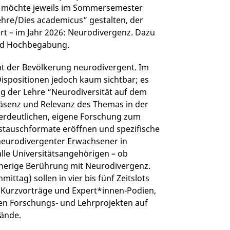
und möchte jeweils im Sommersemester
Lehre/Dies academicus” gestalten, der
ert – im Jahr 2026: Neurodivergenz. Dazu
 und Hochbegabung.
zent der Bevölkerung neurodivergent. Im
ispositionen jedoch kaum sichtbar; es
Tag der Lehre “Neurodiversität auf dem
räsenz und Relevanz des Themas in der
verdeutlichen, eigene Forschung zum
stauschformate eröffnen und spezifische
eurodivergenter Erwachsener in
lle Universitätsangehörigen – ob
sherige Berührung mit Neurodivergenz.
ittag) sollen in vier bis fünf Zeitslots
e Kurzvorträge und Expert*innen-Podien,
en Forschungs- und Lehrprojekten auf
ände.