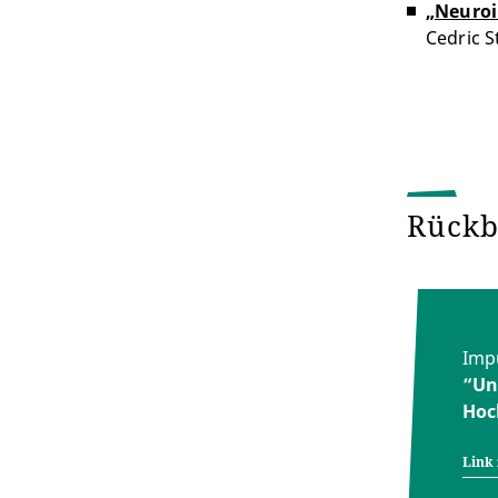
„Neuroi
Cedric S
Rückb
Impu
“Un
Hoc
Link 