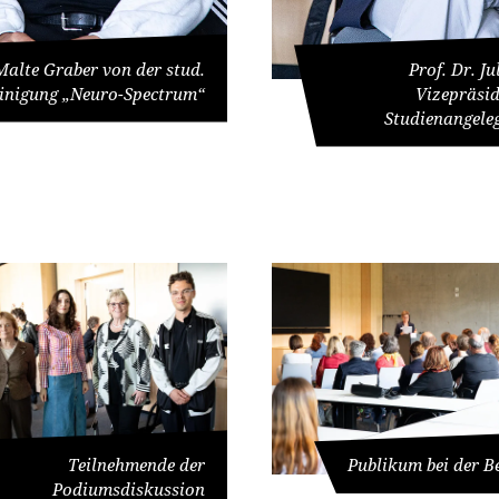
Malte Graber von der stud.
Prof. Dr. J
inigung „Neuro-Spectrum“
Vizepräsid
Studienangele
Teilnehmende der
Publikum bei der 
Podiumsdiskussion