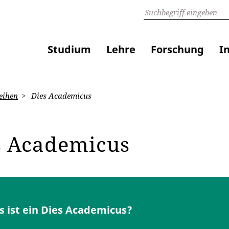
Studium
Lehre
Forschung
I
eihen
Dies Academicus
s Academicus
 ist ein Dies Academicus?