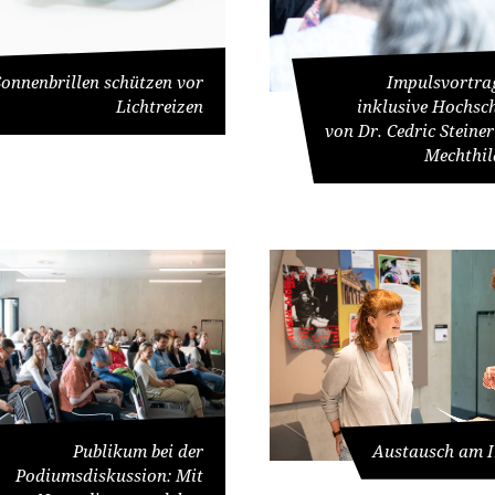
Sonnenbrillen schützen vor
Impulsvortrag
Lichtreizen
inklusive Hochsc
von Dr. Cedric Steiner
Mechthil
Publikum bei der
Austausch am I
Podiumsdiskussion: Mit