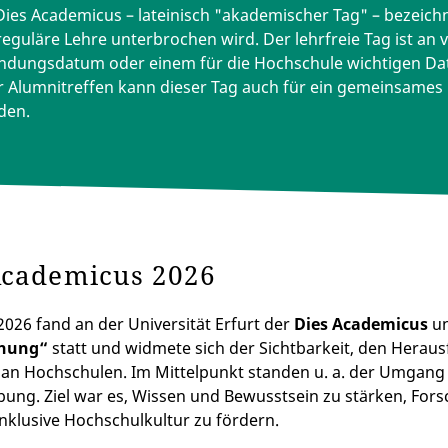
Dies Academicus – lateinisch "akademischer Tag" – bezeic
reguläre Lehre unterbrochen wird. Der lehrfreie Tag ist an
ndungsdatum oder einem für die Hochschule wichtigen Da
r Alumnitreffen kann dieser Tag auch für ein gemeinsames
den.
Academicus 2026
 2026 fand an der
Universität Erfurt
der
Dies Academicus
un
chung“
statt und widmete sich der Sichtbarkeit, den Hera
n Hochschulen. Im Mittelpunkt standen u. a. der Umgang m
ng. Ziel war es, Wissen und Bewusstsein zu stärken, For
inklusive Hochschulkultur zu fördern.