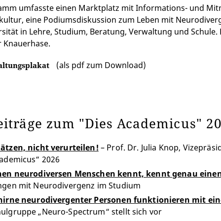
mm umfasste einen Marktplatz mit Informations- und Mit
kultur, eine Podiumsdiskussion zum Leben mit Neurodiver
sität in Lehre, Studium, Beratung, Verwaltung und Schule.
r Knauerhase
.
(als pdf zum Download)
altungsplakat
eiträge zum "Dies Academicus" 2
ätzen, nicht verurteilen!
– Prof. Dr. Julia Knop, Vizeprä
cademicus“ 2026
nen neurodiversen Menschen kennt, kennt genau eine
ngen mit Neurodivergenz im Studium
hirne neurodivergenter Personen funktionieren mit e
ulgruppe „Neuro-Spectrum“ stellt sich vor