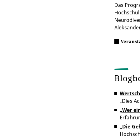
Das Progra
Hochschul
Neurodiver
Aleksande
Veranst
Blogb
Wertsch
„Dies A
„Wer ei
Erfahru
„Die Ge
Hochsch