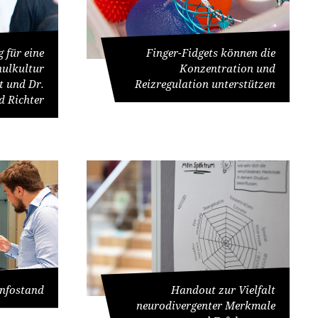
 für eine
Finger-Fidgets können die
hulkultur
Konzentration und
t und Dr.
Reizregulation unterstützen
d Richter
Handout zur Vielfalt
nfostand
neurodivergenter Merkmale