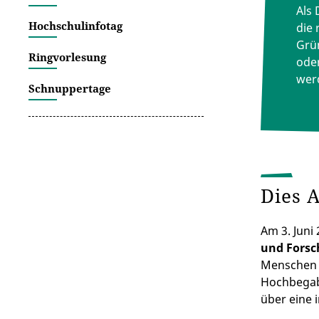
Als 
Hochschulinfotag
die 
Grü
Ringvorlesung
ode
wer
Schnuppertage
Dies 
Am 3. Juni
und Fors
Menschen a
Hochbegabu
über eine 