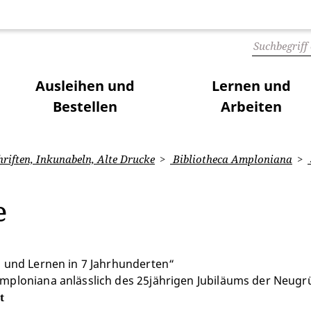
Ausleihen und
Lernen und
Bestellen
Arbeiten
iften, Inkunabeln, Alte Drucke
Bibliotheca Amploniana
ge
n und Lernen in 7 Jahrhunderten“
ploniana anlässlich des 25jährigen Jubiläums der Neugründ
t