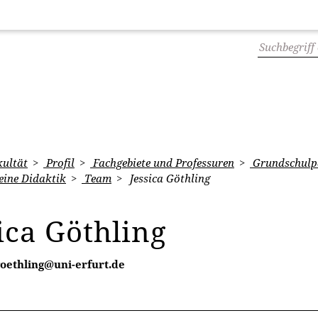
ultät
Profil
Fachgebiete und Professuren
Grundschulpä
eine Didaktik
Team
Jessica Göthling
ica Göthling
goethling@uni-erfurt.de