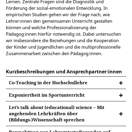
Lernen. Zentrale Fragen sind die Diagnostik und
Förderung der sozial-emotionalen Entwicklung. In
empirischen Studien gehen wir der Frage nach, wie
Lehrer:innen den gemeinsamen Unterricht gestalten
können und welche Professionalisierung der
Pädagog:innen hierfür notwendig ist. Dabei untersuchen
wir insbesondere die Beziehungen und die Kooperation
der Kinder und Jugendlichen und die multiprofessionelle
Zusammenarbeit zwischen den Pädagog:innen.
Kurzbeschreibungen und Ansprechpartner:innen
Co-Teaching in der Hochschullehre
Exponiertheit im Sportunterricht
Sportunterricht hält für die emotionale und soziale
Let’s talk about (educational) science – Mit
Entwicklung Heranwachsender einzigartige
angehenden Lehrkräften über
Herausforderungen und Chancen bereit. Eine
(Bildungs-)Wissenschaft sprechen
besondere Eigenschaft des Unterrichtsfachs ist die
Das Erlernen von bildungswissenschaftlichen
Exponiertheit
der Akteure. So sind Handlungen von