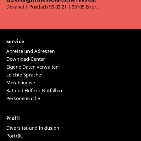
Wissenschaftler*innen (Promovend*innen und Post
Dekanat | Postfach 90 02 21 | 99105 Erfurt
Docs) dabei unterstützen sollen, eigene
Forschungsprojekte im Austausch mit Expert*innen
aus der Wissenschaft und Praxis zu entwickeln,
Datenerhebungen durchzuführen, die gewonnenen
Daten auszuwerten und erste Publikationen über
Service
einen Zeitraum von zweieinhalb Jahren zu
veröffentlichen. Neben den methodischen
Anreise und Adressen
Workshops werden auch Angebote zur Organisation
Download-Center
und Wissenschaftskommunikation im Kontext von
Eigene Daten verwalten
Forschungsprojekten offeriert.
Leichte Sprache
Merchandise
Rat und Hilfe in Notfällen
Personensuche
Profil
Diversität und Inklusion
Porträt