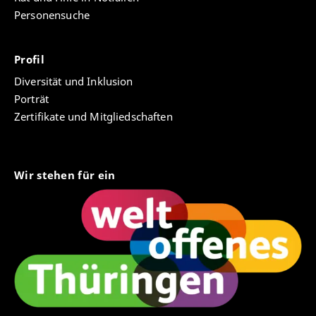
älterer Kinder. Zwischen Anspruch und
Personensuche
Wirklichkeit. Freiburg: Herder, S. 115-125
Jäpelt, B.
& Gercke, M. (2016). "Wenn Forschung
in Schule willkommen ist, ergeben sich
Profil
anregende Prozesse." In: Evangelische
Diversität und Inklusion
Schulstiftung in Mitteldeutschland (Hrsg.). Auf
Porträt
dem Weg zur inklusiven Schule: professionell,
Zertifikate und Mitgliedschaften
vielfältig, beweglich. Der Index für Inklusion an
der Evangelischen Grundschule Nordhausen -
Anregungen für die praktische Schulentwicklung.
Erfurt, S. 46-48
online verfügbar
Wir stehen für ein
Jäpelt, B.
(2016). Das Schulentwicklungsprojekt
und die wissenschaftliche Begleitung. In:
Evangelische Schulstiftung in Mitteldeutschland
(Hrsg.). Auf dem Weg zur inklusiven Schule:
professionell, vielfältig, beweglich. Der Index für
Inklusion an der Evangelischen Grundschule
Nordhausen - Anregungen für die praktische
Schulentwicklung. Erfurt, S. 8-13
online verfügbar
Gercke, M. &
Jäpelt, B.
(2016). Spannungsfelder