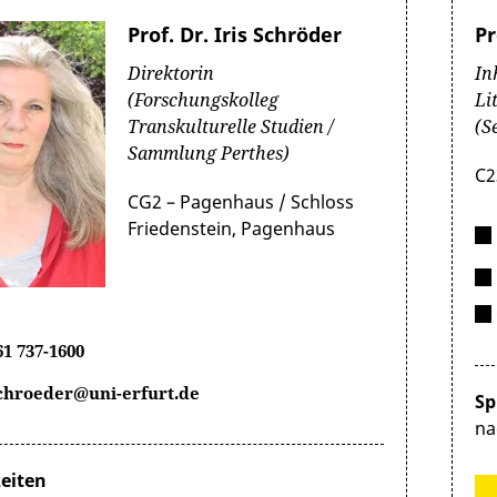
Prof. Dr. Iris Schröder
Pr
Direktorin
In
(Forschungskolleg
Li
Transkulturelle Studien /
(S
Sammlung Perthes)
C2
CG2 – Pagenhaus / Schloss
Friedenstein, Pagenhaus
61 737-1600
schroeder@uni-erfurt.de
Sp
na
eiten