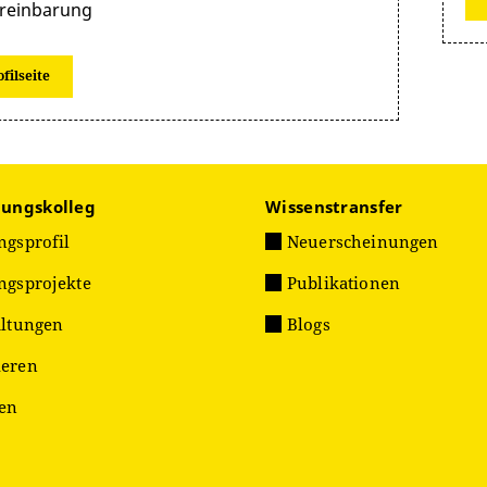
reinbarung
ofilseite
hungskolleg
Wissenstransfer
ngsprofil
Neuerscheinungen
ngsprojekte
Publikationen
altungen
Blogs
eren
ien