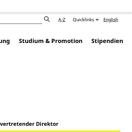
A-Z
Quicklinks
English
ung
Studium & Promotion
Stipendien
lvertretender Direktor