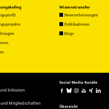
hungskolleg
Wissenstransfer
ngsprofil
Neuerscheinungen
ngsprojekte
Publikationen
altungen
Blogs
eren
ien
Social Media Kanäle
 und Inklusion
e und Mitgliedschaften
Übersicht