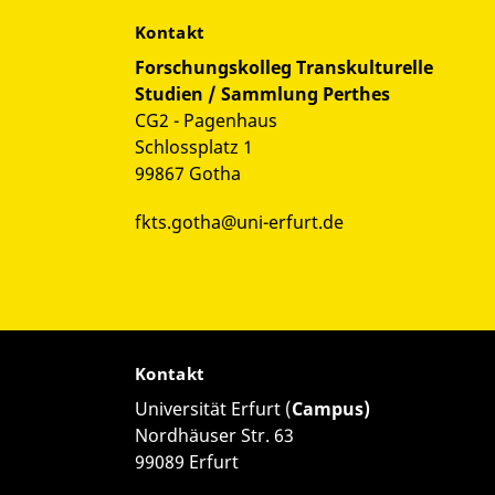
Kontakt
Forschungskolleg Transkulturelle
Studien / Sammlung Perthes
CG2 - Pagenhaus
Schlossplatz 1
99867 Gotha
fkts.gotha@uni-erfurt.de
Kontakt
Universität Erfurt (
Campus)
Nordhäuser Str. 63
99089 Erfurt