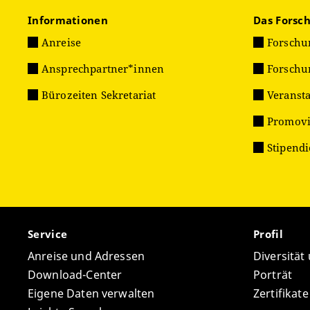
Informationen
Das Forsc
Anreise
Forschu
Ansprechpartner*innen
Forschu
Bürozeiten Sekretariat
Veranst
Promovi
Stipend
Service
Profil
Anreise und Adressen
Diversität
Download-Center
Porträt
Eigene Daten verwalten
Zertifikat