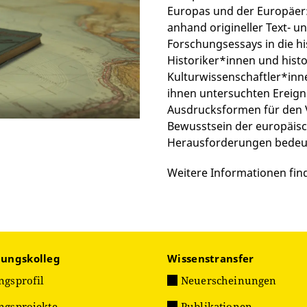
Europas und der Europäer:
anhand origineller Text- u
Forschungsessays in die 
Historiker*innen und histo
Kulturwissenschaftler*inn
ihnen untersuchten Ereigni
Ausdrucksformen für den V
Bewusstsein der europäis
Herausforderungen bedeu
Weitere Informationen fin
hungskolleg
Wissenstransfer
ngsprofil
Neuerscheinungen
ngsprojekte
Publikationen