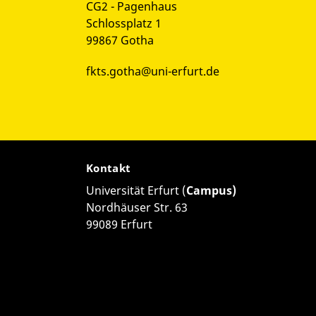
CG2 - Pagenhaus
Schlossplatz 1
99867 Gotha
fkts.gotha@uni-erfurt.de
Kontakt
Universität Erfurt (
Campus)
Nordhäuser Str. 63
99089 Erfurt