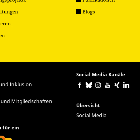
altungen
Blogs
eren
ien
Social Media Kanäle
 und Inklusion
e und Mitgliedschaften
Übersicht
Social Media
n für ein