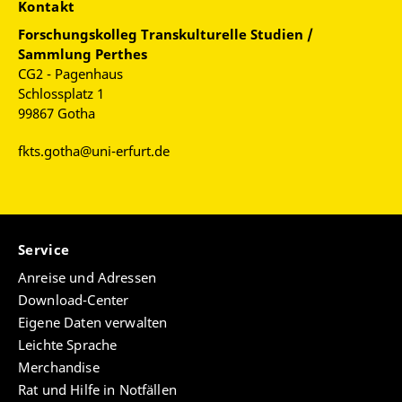
Kontakt
Forschungskolleg Transkulturelle Studien /
Sammlung Perthes
CG2 - Pagenhaus
Schlossplatz 1
99867 Gotha
fkts.gotha@uni-erfurt.de
Service
Anreise und Adressen
Download-Center
Eigene Daten verwalten
Leichte Sprache
Merchandise
Rat und Hilfe in Notfällen