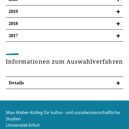
2 Doktorandenstellen für Promotionsvorhaben |
Call
2 Doktorandenstellen für Promotionsvorhaben |
Call
2019
Call
4 Doktorandenstellen für Promotionsvorhaben |
2018
Call
4 Doktorandenstellen für Promotionsvorhaben |
2017
Call
4 Doktorandenstellen für Promotionsvorhaben |
Call
Informationen zum Auswahlverfahren
Details
Max-Weber-Kolleg für kultur- und sozialwissenschaftliche
Studien
Universität Erfurt