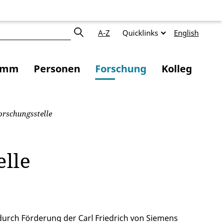
A-Z
Quicklinks
English
amm
Personen
Forschung
Kolleg
rschungsstelle
elle
urch Förderung der Carl Friedrich von Siemens