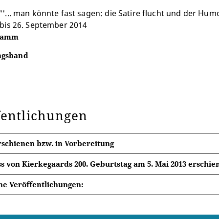
'... man könnte fast sagen: die Satire flucht und der Hum
bis 26. September 2014
ramm
ngsband
fentlichungen
rschienen bzw. in Vorbereitung
s von Kierkegaards 200. Geburtstag am 5. Mai 2013 erschi
 Kierkegaard: Ausgewählte Journale. Band 1. Hrsg. v. Mark
he Veröffentlichungen:
uyter 2013
 Kierkegaard: Entweder – Oder (Klassiker Auslegen, Bd. 6
egaard zum Vergnügen
(Universal-Bibliothek, Nr. 18930).
n/Bosten: De Gruyter 2017.
gart: Reclam 2013