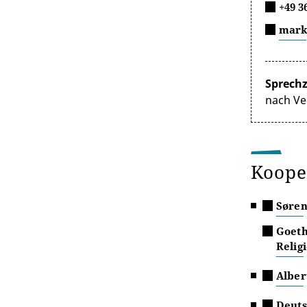
+49 3
mark
Sprechz
nach Ve
Koope
Søren
Goeth
Relig
Alber
Deuts