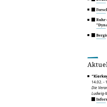
Forsc
Ruhr-
"Dyna
Bergi
Aktue
“Kierke
14.02. -
Die Veran
Ludwig-M
Infor