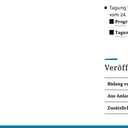
Tagung "
vom 24. 
Prog
Tagu
Veröf
Bislang e
Aus Anlas
Søren
Zusätzlic
De Gr
Søren
Kierk
Berli
Stutt