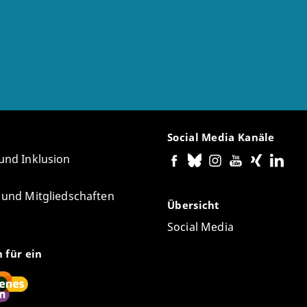
tische Ortlosigkeit. Kierkegaards Idee des religiösen Sch
rt. Freiburg i. Brsg.: Alber [in Vorbereitung].
Social Media Kanäle
 und Inklusion
e und Mitgliedschaften
Übersicht
Social Media
n für ein