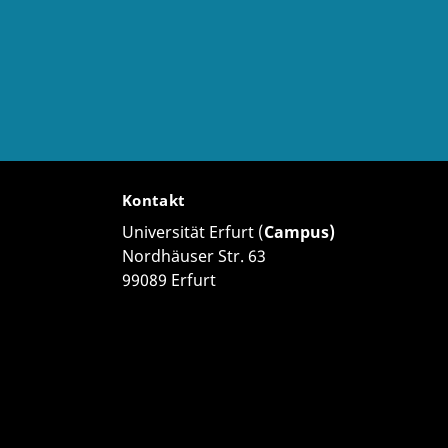
riftstellers. Hrsg. von Hermann Deuser und Markus
Kontakt
Universität Erfurt (
Campus)
Nordhäuser Str. 63
99089 Erfurt