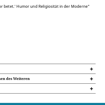
or betet.' Humor und Religiosität in der Moderne"
enen des Weiteren
us Kleinert und Gerhard Schreiber. Berlin, Boston:
7). Hg. v. Hermann Deuser und Markus Kleinert.
 Hrsg. v. Hermann Deuser und Markus Kleinert,