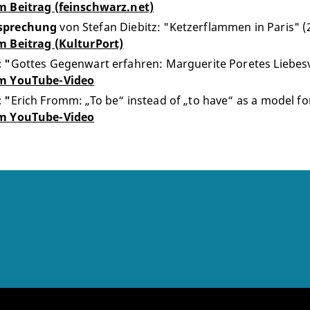
m Beitrag (feinschwarz.net)
sprechung
von Stefan Diebitz: "Ketzerflammen in Paris"
(
m Beitrag (KulturPort)
 "
Gottes Gegenwart erfahren: Marguerite Poretes Liebesvi
m YouTube-Video
 "
Erich Fromm: „To be“ instead of „to have“ as a model for
m YouTube-Video