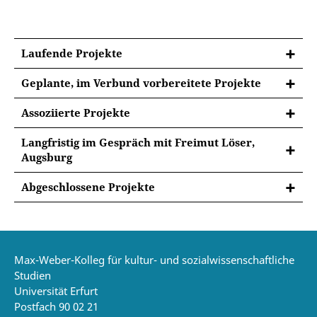
Laufende Projekte
Geplante, im Verbund vorbereitete Projekte
Meister Eckhart und Thomas von Erfurt:
Assoziierte Projekte
Neueditionen (Thomas) und Erhellung des
Jörg Voigt: Geschichte des Erfurter
Bezuges zwischen den Erfurter Magistern; Antrag
Langfristig im Gespräch mit Freimut Löser,
Dominikanerklosters im Mittelalter
an das AHRC, UK: Markus Vinzent in Verbindung
Augsburg
mit Quero‐Sanchez und Mitarbeitern.
Britta Müller Schauenburg: Die Bibliothek des
Thüringer Texte Meister Eckharts
Benedikt (XIII) (DFG, Gregoriana Frankfurt)
Abgeschlossene Projekte
Meister Eckhart: Export und Re‐Import (Europa‐
Eine Ausgabe lateinischer und deutscher
Indien im 19./20. Jahrhundert (Angelica Malinar,
„Meister Eckhart – interreligiös.“ Publikation der
Predigten Meister Eckharts, orientiert am
Zürich, Dietmar Mieth)
DFG‐Tagung in München, März 2014, im Jahrbuch
Kirchenjahr
Der Häresie‐Begriff in der Erforschung der
der Meister Eckhart Gesellschaft, Bd.10. Hg.:
spätmittelalterlichen religiösen Bewegungen
Dietmar Mieth und Freimut Löser;
Max-Weber-Kolleg für kultur- und sozialwissenschaftliche
(Mieth u.a.)
Studien
„Meister Eckhart and the Parisian University in
Die Johannes‐Kommentare von Albertus Magnus
Universität Erfurt
the early 14th c.“ (major research grant, Arts and
und Meister Eckhart (Julie Casteigt, Paris‐
Postfach 90 02 21
Humanities Research Council, UK, with King´s