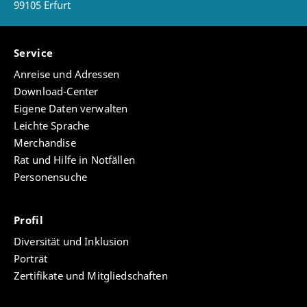
Toulouse‐Erfurt)
99105 Erfurt
College, London. Leitung: Markus Vinzent, mit
Meister Eckhart und die jüdische Bibel‐Literatur
Chris Wojtulewics and collaborators, in
in Erfurt (Julie Casteigt)
Verbindung mit Lecce und Rom);
Service
Der Häresie‐Begriff in der Erforschung des
Anneke B. Mulder‐Bakker, Lives of Their Own.
spätmittelalterlichen Religiösen Bewegungen
Gertrud Rickeldey of Ortenberg and Heilke of
Anreise und Adressen
(Dietmar Mieth)
Staufenberg, Two noblewomen Living Religiously
Download-Center
in their Private, Ascetic Household at the
Eckhart’s Bible (Loris Sturlese und Markus
Eigene Daten verwalten
Upperrhine (1300‐1340);
Vinzent)
Leichte Sprache
Teary Kim, Jutta Vinzent: Performance‐
Merchandise
Ausstellung zu Meister Eckhart, August 2015
Rat und Hilfe in Notfällen
Predigerkirche, Erfurt, Jan‐März 2016 im
Personensuche
Krönbacken, Erfurt, mit Dokumentationen und
Katalog. 2016 auch in Seoul, Korea und in
London;
Profil
Meister Eckharts Ethik, in: Monika Bobbert,
Diversität und Inklusion
Dietmar Mieth, Das Proprium der christlichen
Ethik, Im Druck, Exodus Verlag, Luzern‐Münster,
Porträt
ersch. Im Mai 2015;
Zertifikate und Mitgliedschaften
Ian Richardson, Eckhart on Omnipotence
(Dissertationsprojekt)