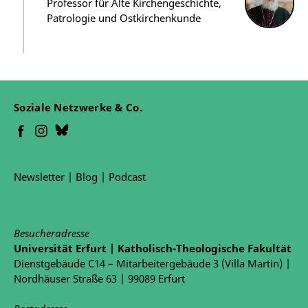
Professor für Alte Kirchengeschichte,
Patrologie und Ostkirchenkunde
Soziale Netzwerke & Co.
Newsletter
|
Blog
|
Podcast
Besucheradresse
Universität Erfurt | Katholisch-Theologische Fakultät
Dienstgebäude C14 – Mitarbeitergebäude 3 (Villa Martin) |
Nordhäuser Straße 63 | 99089 Erfurt