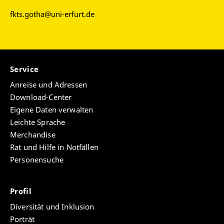
Graduiertenkollegs „Wissensgeschichte der
fkts.gotha@uni-erfurt.de
Neuzeit“ nach Cambridge, 6. bis 12. Mai 2019
Bild:
Gruppenfoto der Exkursionsteilnehmer*innen vor der King's College
Chapel, Cambridge.
Service
Anreise und Adressen
Download-Center
Eigene Daten verwalten
Leichte Sprache
Merchandise
Rat und Hilfe in Notfällen
Personensuche
Profil
Diversität und Inklusion
Porträt