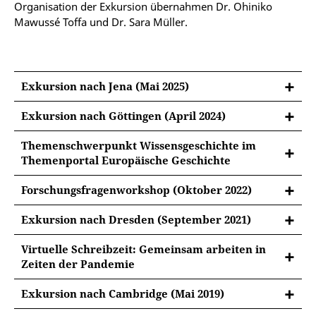
Organisation der Exkursion übernahmen Dr. Ohiniko
Mawussé Toffa und Dr. Sara Müller.
Exkursion nach Jena (Mai 2025)
Exkursion nach Göttingen (April 2024)
Themenschwerpunkt Wissensgeschichte im
Themenportal Europäische Geschichte
Das universitätsinterne Graduiertenkolleg
Forschungsfragenworkshop (Oktober 2022)
„Wissensgeschichte der Neuzeit“ stellt seine Arbeiten
im Rahmen des Themenportals Europäische
Exkursion nach Dresden (September 2021)
Geschichte mit einem eigenen Themenschwerpunkt
Die Exkursion des universitätsinternen
vor: Unter der Überschrift „Europäische Geschichte,
Virtuelle Schreibzeit: Gemeinsam arbeiten in
Graduiertenkolleg nach Dresden im September 2021
Wissensgeschichte“ zeigen Quellen und Essays, wie
Zeiten der Pandemie
stand unter dem Titel „Wissen sammeln/Wissen
fruchtbar wissensgeschichtliche Ansätze für die
Das im Rahmen des Erfurter Promovierenden- und
präsentieren“. Fünf Tage lang beschäftigten sich die
Geschichtsschreibung Europas sind. Ausgehend von
Exkursion nach Cambridge (Mai 2019)
Postdoktorandenprogramms (EPPP) eingerichtete
Teilnehmer:innen mit Fragen des Sammelns,
ausgewählten Quellenmaterialien gehen Marian