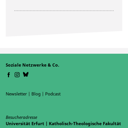
Soziale Netzwerke & Co.
Newsletter
|
Blog
|
Podcast
Besucheradresse
Universität Erfurt | Katholisch-Theologische Fakultät