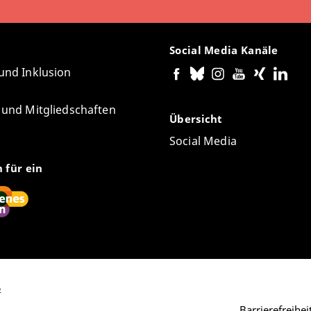
Social Media Kanäle
 und Inklusion
e und Mitgliedschaften
Übersicht
Social Media
n für ein
6
Barrierefreihe