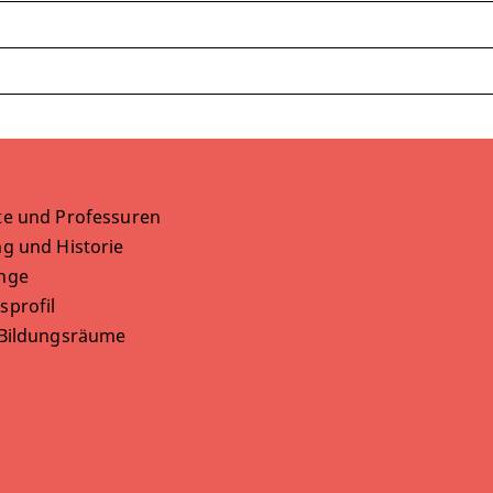
te und Professuren
g und Historie
nge
sprofil
 Bildungsräume