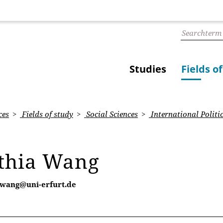
Studies
Fields o
ces
Fields of study
Social Sciences
International Politic
thia Wang
.wang@uni-erfurt.de