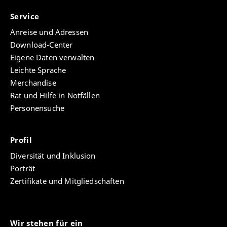
Thomm, E., Barzilai, S., & Bromme, R. (2017). Why
do experts disagree? The role of conflict topics
Service
and epistemic perspectives in conflict
Anreise und Adressen
explanations.
Learning and Instruction
,
52
, 15-26.
Download-Center
doi.org/10.1016/j.learninstruc.2017.03.008
Eigene Daten verwalten
Leichte Sprache
Merchandise
Rat und Hilfe in Notfällen
Personensuche
Profil
Diversität und Inklusion
Porträt
Zertifikate und Mitgliedschaften
Wir stehen für ein