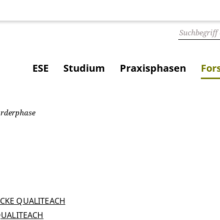
ESE
Studium
Praxisphasen
For
örderphase
LICKE QUALITEACH
 QUALITEACH