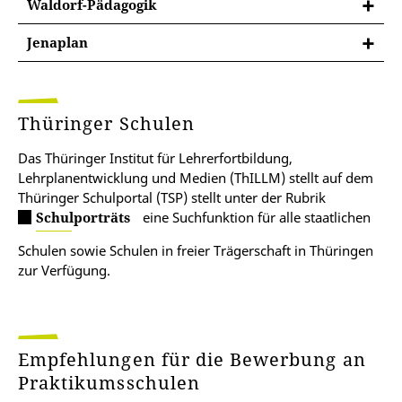
Waldorf-Pädagogik
Montessori-Pädagogik
Jenaplan
Das Montessori-Konzept wird in diesem
Waldorf-Pädagogik
Erklärvideo
vorgestellt.
Hier erhalten Sie Informationen zur
Jenaplan
Waldorf-Pädagogik
.
In
diesem Video
erfahren Sie mehr über die
Thüringer Schulen
Wodurch sich der Jenaplan auszeichnet, wird
hier
erklärt.
Grundlagen.
Die
Waldorfschule Soest
stellt sich vor.
Das Thüringer Institut für Lehrerfortbildung,
Lehrplanentwicklung und Medien (ThILLM) stellt auf dem
Die Montessori Stiftung Berlin erklärt in einem
Eine
Grundschule in Jena
zeigt, wie sie den
Thüringer Schulportal (TSP) stellt unter der Rubrik
Video
, was die Montessori-Pädagogik
Schulporträts
eine Suchfunktion für alle staatlichen
Jenaplan umsetzt.
auszeichnet.
Schulen sowie Schulen in freier Trägerschaft in Thüringen
zur Verfügung.
Empfehlungen für die Bewerbung an
Praktikumsschulen