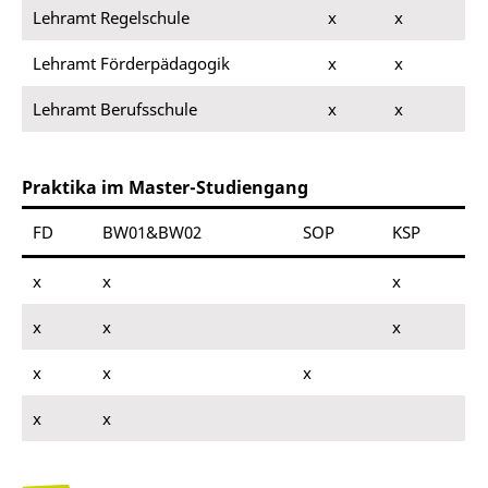
Lehramt Regelschule
x
x
Lehramt Förderpädagogik
x
x
Lehramt Berufsschule
x
x
Praktika im Master-Studiengang
FD
BW01&BW02
SOP
KSP
x
x
x
x
x
x
x
x
x
x
x