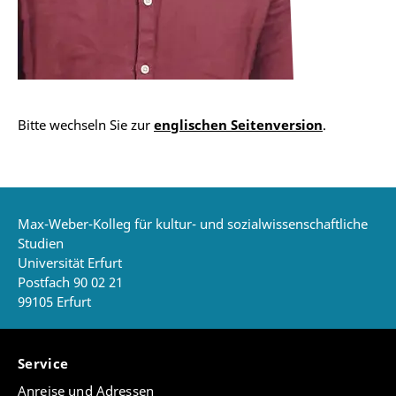
Bitte wechseln Sie zur
englischen Seitenversion
.
Max-Weber-Kolleg für kultur- und sozialwissenschaftliche
Studien
Universität Erfurt
Postfach 90 02 21
99105 Erfurt
Service
Anreise und Adressen