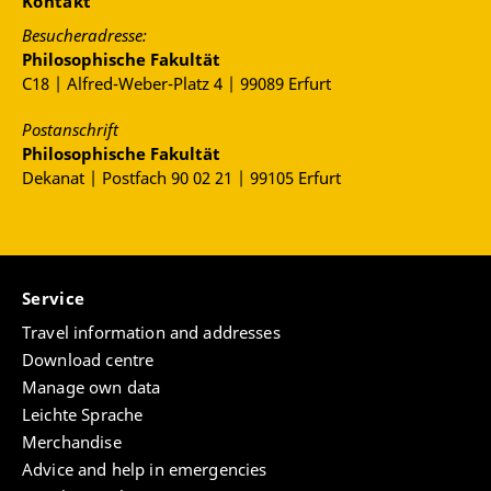
Kontakt
Besucheradresse:
Philosophische Fakultät
C18 | Alfred-Weber-Platz 4 | 99089 Erfurt
Postanschrift
Philosophische Fakultät
Dekanat | Postfach 90 02 21 | 99105 Erfurt
Service
Travel information and addresses
Download centre
Manage own data
Leichte Sprache
Merchandise
Advice and help in emergencies