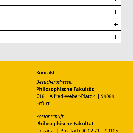
ahrungen zu sammeln. Eine unter mehreren
gramm, welches die Mobilität von Studierenden
tig, sich frühzeitig zu informieren.
achelor-, Master- und Promotionsstudium. Zu seinen
fen und damit eine gute Studienatmosphäre zu
die jährliche Weihnachtsfeier oder das Maigrillen
esuchen Sie uns auf
Instagram
oder in unserem
Kontakt
Besucheradresse:
Philosophische Fakultät
C18 | Alfred-Weber-Platz 4 | 99089
Erfurt
Postanschrift
Philosophische Fakultät
Dekanat | Postfach 90 02 21 | 99105