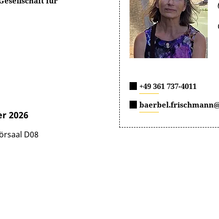
Gesellschaft für
+49 361 737-4011
baerbel.frischmann@
r 2026
örsaal D08