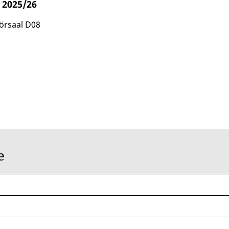
 2025/26
örsaal D08
de