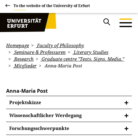
To the website of the University of Erfurt
Homepage
Faculty of Philosophy
Seminare & Professuren
Literary Studies
Research
Graduate centre "Texts. Signs. Media."
Mitglieder
Anna-Maria Post
Anna-Maria Post
Projektskizze
Wissenschaftlicher Werdegang
Wissenschaftlicher Werdegang
Forschungsschwerpunkte
2005-2011 | Studium der Fächer Germanistik und