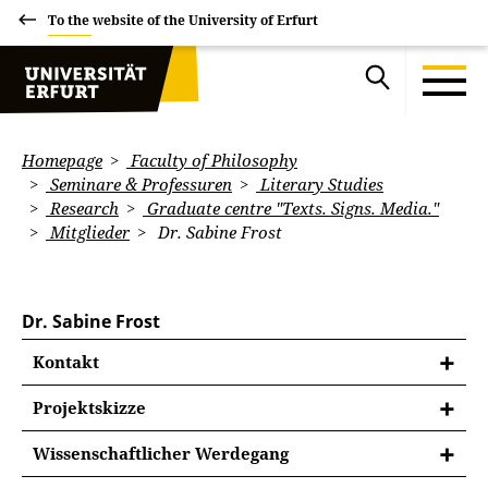
To the website of the University of Erfurt
Homepage
Faculty of Philosophy
Seminare & Professuren
Literary Studies
Research
Graduate centre "Texts. Signs. Media."
Mitglieder
Dr. Sabine Frost
Dr. Sabine Frost
Kontakt
Projektskizze
Projektskizze
Wissenschaftlicher Werdegang
Whiteout. Schneefälle und Weißeinbrüche in