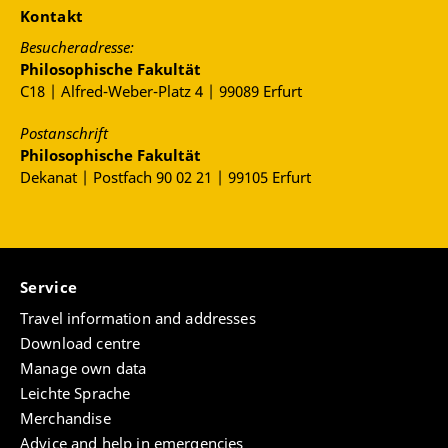
Kontakt
meteorologisches, vielmehr als psycho-
physiologisches Problem betrachtet wird, lässt sich
Besucheradresse:
die irritierende Erfahrung der sich auflösenden
Philosophische Fakultät
Landschaft auf einen Textraum übertragen, der sich
C18 | Alfred-Weber-Platz 4 | 99089 Erfurt
seinem Leser ebenso entzieht bzw. dessen bisherige
Wahrnehmung ins Wanken bringt.
Postanschrift
Philosophische Fakultät
Dekanat | Postfach 90 02 21 | 99105 Erfurt
Service
Travel information and addresses
Download centre
Manage own data
Leichte Sprache
Merchandise
Advice and help in emergencies