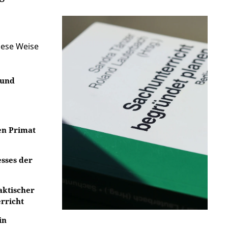
iese Weise
 und
en Primat
esses der
aktischer
rricht
in