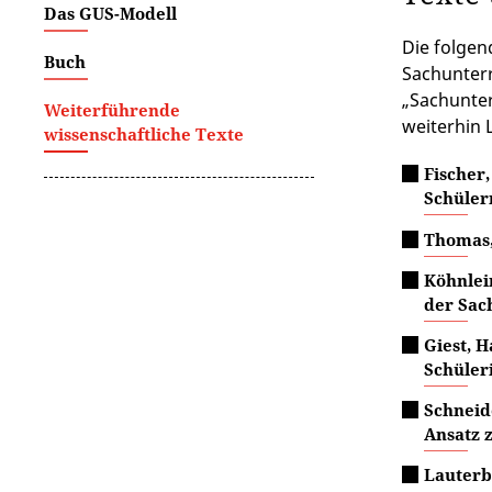
Das GUS-Modell
Die folgen
Buch
Sachunterr
„Sachunter
Weiterführende
weiterhin 
wissenschaftliche Texte
Fischer
Schüler
Thomas,
Köhnlei
der Sac
Giest, 
Schüler
Schneide
Ansatz 
Lauterb