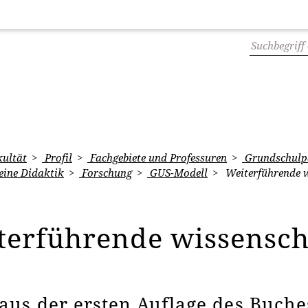
ultät
Profil
Fachgebiete und Professuren
Grundschulpä
eine Didaktik
Forschung
GUS-Modell
Weiterführende w
terführende wissensch
 aus der ersten Auflage des Buch