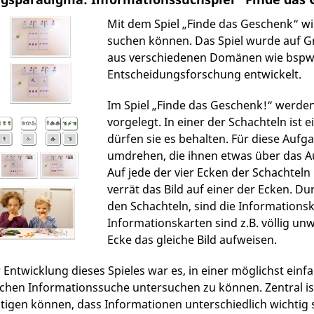
orderung meistern können, können sie ihre informationssp
tscheidungen einsetzen.
Mit dem Spiel „Finde das Geschenk“ wi
suchen können. Das Spiel wurde auf G
mt verdeutlicht unsere Arbeit, dass der direkte Vergleich 
aus verschiedenen Domänen wie bspw. 
ltersrange einen wertvollen Beitrag für das Verständnis vo
Entscheidungsforschung entwickelt.
Lindow, S., & Lang, A. (2021). A lifespan perspective on de
Im Spiel „Finde das Geschenk!“ werden
childhood, young adulthood, and older adulthood.
Journal o
vorgelegt. In einer der Schachteln ist 
ion.
https://doi.org/10.1002/bdm.2268
dürfen sie es behalten. Für diese Aufg
umdrehen, die ihnen etwas über das A
Auf jede der vier Ecken der Schachteln i
verrät das Bild auf einer der Ecken. Du
den Schachteln, sind die Informations
Informationskarten sind z.B. völlig unw
Ecke das gleiche Bild aufweisen.
er Entwicklung dieses Spieles war es, in einer möglichst ein
chen Informationssuche untersuchen zu können. Zentral ist 
tigen können, dass Informationen unterschiedlich wichtig s