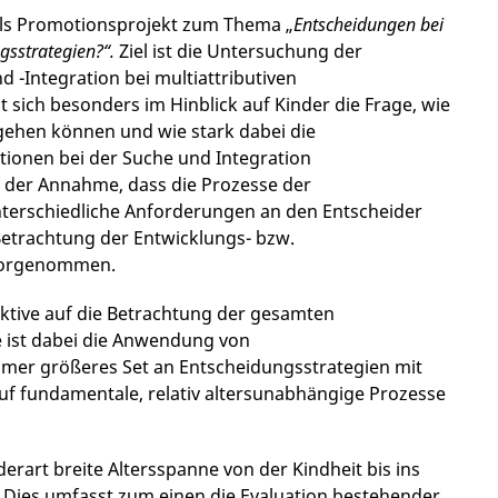
als Promotionsprojekt zum Thema „
Entscheidungen bei
ngsstrategien?“.
Ziel ist die Untersuchung der
 -Integration bei multiattributiven
t sich besonders im Hinblick auf Kinder die Frage, wie
gehen können und wie stark dabei die
tionen bei der Suche und Integration
f der Annahme, dass die Prozesse der
nterschiedliche Anforderungen an den Entscheider
 Betrachtung der Entwicklungs- bzw.
 vorgenommen.
ktive auf die Betrachtung der gesamten
e ist dabei die Anwendung von
mmer größeres Set an Entscheidungsstrategien mit
f fundamentale, relativ altersunabhängige Prozesse
erart breite Altersspanne von der Kindheit bis ins
. Dies umfasst zum einen die Evaluation bestehender