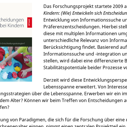
Das Forschungsprojekt startete 2009 
Kindern: (Wie) Entwickeln sich Entscheidu
Entwicklung von Informationssuche und
Präferenzentscheidungen. Hierbei stell
diese mit multiplen Informationen um
unterschiedliche Relevanz von Informa
Berücksichtigung findet. Basierend au
Informationssuche und -integration u
stellen, wird dabei eine differenzierte
Stabilitätspotentiale beider Prozesse
Derzeit wird diese Entwicklungsperspe
Lebensspanne erweitert. Von Interess
ngsstrategien über die Lebensspanne. Erwerben wir ein i
m Alter? Können wir beim Treffen von Entscheidungen au
ifen?
tung von Paradigmen, die sich für die Forschung über eine d
hsenenalter eignen, nimmt einen zentralen Projektteil ein