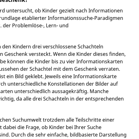
arenden Entscheidungsstrategien effektiv für
rd untersucht, ob Kinder gezielt nach Informationen
rundlage etablierter Informationssuche-Paradigmen
von Entscheidungsverhalten über eine möglichst
der Problemlöse-, Lern- und
n Entwicklungsverläufen leisten kann.
cision-making: A cross-sectional comparison of
 den Kindern drei verschlossene Schachteln
f Behavioral Decision Making
. Advance online
ein Geschenk versteckt. Wenn die Kinder dieses finden,
abe können die Kinder bis zu vier Informationskarten
ussehen der Schachtel mit dem Geschenk verraten.
st ein Bild geklebt. Jeweils eine Informationskarte
rch unterschiedliche Konstellationen der Bilder auf
karten unterschiedlich aussagekräftig. Manche
ichtig, da alle drei Schachteln in der entsprechenden
fachen Suchumwelt trotzdem alle Teilschritte einer
dabei die Frage, ob Kinder bei Ihrer Suche
ind. Durch die sehr einfache, bildbasierte Darstellung