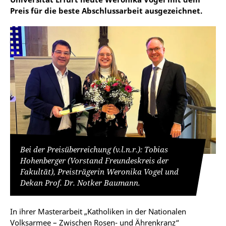
Preis für die beste Abschlussarbeit ausgezeichnet.
Bei der Preisüberreichung (v.l.n.r.): Tobias
Hohenberger (Vorstand Freundeskreis der
©
Fakultät), Preisträgerin Weronika Vogel und
Dekan Prof. Dr. Notker Baumann.
In ihrer Masterarbeit
„Katholiken in der Nationalen
Volksarmee – Zwischen Rosen- und Ährenkranz“