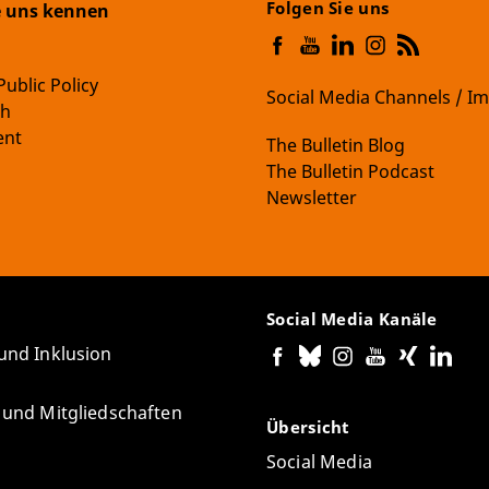
Folgen Sie uns
e uns kennen
Public Policy
Social Media Channels / 
ch
nt
The Bulletin Blog
The Bulletin Podcast
Newsletter
Social Media Kanäle
 und Inklusion
e und Mitgliedschaften
Übersicht
Social Media