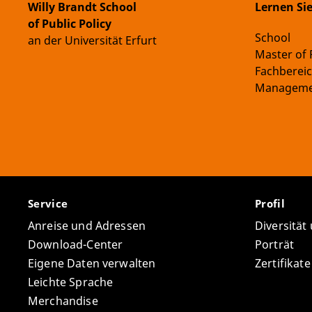
Willy Brandt School
Lernen Si
of Public Policy
School
an der Universität Erfurt
Master of 
Fachberei
Manageme
Service
Profil
Anreise und Adressen
Diversität
Download-Center
Porträt
Eigene Daten verwalten
Zertifikat
Leichte Sprache
Merchandise