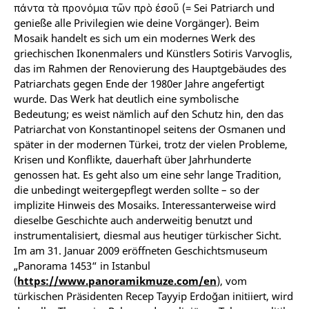
πάντα τὰ προνόμια τῶν πρὸ ἐσοῦ (= Sei Patriarch und
genieße alle Privilegien wie deine Vorgänger). Beim
Mosaik handelt es sich um ein modernes Werk des
griechischen Ikonenmalers und Künstlers Sotiris Varvoglis,
das im Rahmen der Renovierung des Hauptgebäudes des
Patriarchats gegen Ende der 1980er Jahre angefertigt
wurde. Das Werk hat deutlich eine symbolische
Bedeutung; es weist nämlich auf den Schutz hin, den das
Patriarchat von Konstantinopel seitens der Osmanen und
später in der modernen Türkei, trotz der vielen Probleme,
Krisen und Konflikte, dauerhaft über Jahrhunderte
genossen hat. Es geht also um eine sehr lange Tradition,
die unbedingt weitergepflegt werden sollte – so der
implizite Hinweis des Mosaiks. Interessanterweise wird
dieselbe Geschichte auch anderweitig benutzt und
instrumentalisiert, diesmal aus heutiger türkischer Sicht.
Im am 31. Januar 2009 eröffneten Geschichtsmuseum
„Panorama 1453“ in Istanbul
(
https://www.panoramikmuze.com/en
), vom
türkischen Präsidenten Recep Tayyip Erdoğan initiiert, wird