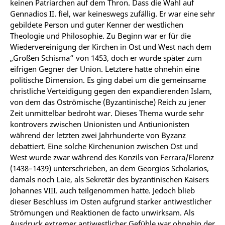
keinen Patriarchen auf dem Thron. Dass die Wahl auf
Gennadios II. fiel, war keineswegs zufällig. Er war eine sehr
gebildete Person und guter Kenner der westlichen
Theologie und Philosophie. Zu Beginn war er für die
Wiedervereinigung der Kirchen in Ost und West nach dem
„Großen Schisma“ von 1453, doch er wurde später zum
eifrigen Gegner der Union. Letztere hatte ohnehin eine
politische Dimension. Es ging dabei um die gemeinsame
christliche Verteidigung gegen den expandierenden Islam,
von dem das Oströmische (Byzantinische) Reich zu jener
Zeit unmittelbar bedroht war. Dieses Thema wurde sehr
kontrovers zwischen Unionisten und Antiunionisten
während der letzten zwei Jahrhunderte von Byzanz
debattiert. Eine solche Kirchenunion zwischen Ost und
West wurde zwar während des Konzils von Ferrara/Florenz
(1438–1439) unterschrieben, an dem Georgios Scholarios,
damals noch Laie, als Sekretär des byzantinischen Kaisers
Johannes VIII. auch teilgenommen hatte. Jedoch blieb
dieser Beschluss im Osten aufgrund starker antiwestlicher
Strömungen und Reaktionen de facto unwirksam. Als
Ausdruck extremer antiwestlicher Gefühle war ohnehin der